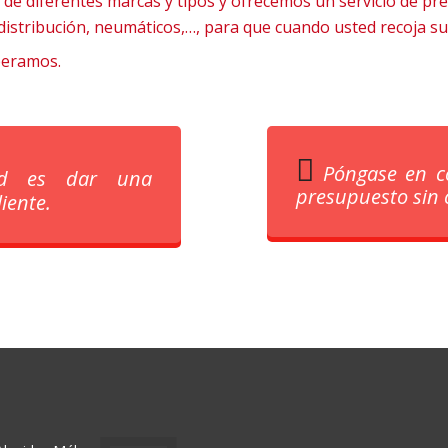
e diferentes marcas y tipos y ofrecemos un servicio de pre
distribución, neumáticos,…, para que cuando usted recoja su 
speramos.
Póngase en c
ad es dar una
presupuesto sin
iente.