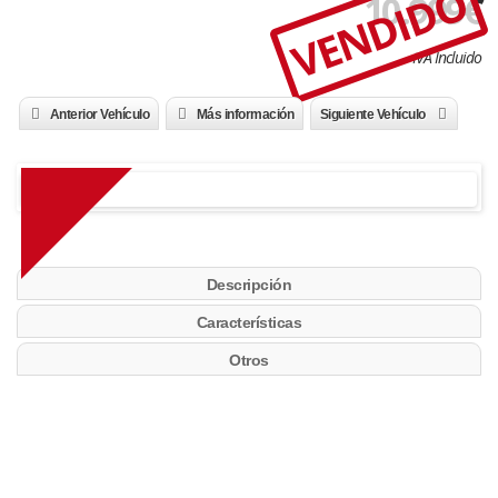
VENDIDO
10.999
€
IVA Incluido
Anterior Vehículo
Más información
Siguiente Vehículo
Descripción
Características
Otros