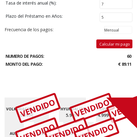
Tasa de interés anual (%):
Plazo del Préstamo en Años:
Frecuencia de los pagos:
Calcular mi pago
NUMERO DE PAGOS:
60
MONTO DEL PAGO:
€ 89.11
VENDIDO
VENDIDO
VEND
VOLKSWAGEN PASSAT
HYUNDAI i30
OPEL
6.999€
5.999€
4.999€
VENDIDO
VENDIDO
VENDIDO
AUDI
NISSAN
SEAT ALTEA XL