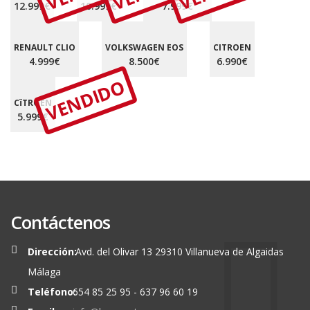
12.999€
10.999€
7.999€
RENAULT CLIO
VOLKSWAGEN EOS
CITROEN
4.999€
8.500€
6.990€
VENDIDO
CïTROEN
5.999€
Contáctenos
Dirección:
Avd. del Olivar 13 29310 Villanueva de Algaidas
Málaga
Teléfono:
654 85 25 95 - 637 96 60 19